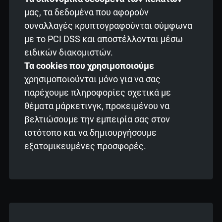
μας, τα δεδομένα που αφορούν
συναλλαγές κρυπτογραφούνται σύμφωνα
με το PCI DSS και αποστέλλονται μέσω
ειδικών διακομιστών.
Τα cookies που χρησιμοποιούμε
χρησιμοποιούνται μόνο για να σας
παρέχουμε πληροφορίες σχετικά με
θέματα μάρκετινγκ, προκειμένου να
βελτιώσουμε την εμπειρία σας στον
ιστότοπο και να δημιουργήσουμε
εξατομικευμένες προσφορές.