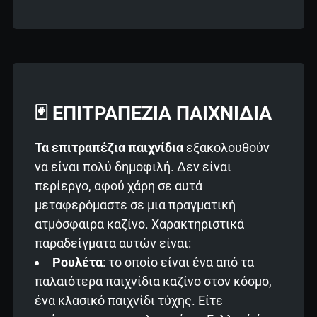
🃏
ΕΠΙΤΡΑΠΕΖΙΑ ΠΑΙΧΝΙΔΙΑ
Τα επιτραπέζια παιχνίδια
εξακολουθούν
να είναι πολύ δημοφιλή. Δεν είναι
περίεργο, αφού χάρη σε αυτά
μεταφερόμαστε σε μια πραγματική
ατμόσφαιρα καζίνο. Χαρακτηριστικά
παραδείγματα αυτών είναι:
Ρουλέτα
: το οποίο είναι ένα από τα
παλαιότερα παιχνίδια καζίνο στον κόσμο,
ένα κλασικό παιχνίδι τύχης. Είτε