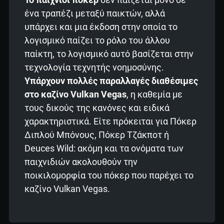
ένα τραπέζι μεταξύ παικτών, αλλά
υπάρχει και μια έκδοση στην οποία το
λογισμικό παίζει το ρόλο του άλλου
παίκτη, το λογισμικό αυτό βασίζεται στην
τεχνολογία τεχνητής νοημοσύνης.
Υπάρχουν πολλές παραλλαγές διαθέσιμες
στο καζίνο Vulkan Vegas
, η καθεμία με
τους δικούς της κανόνες και ειδικά
χαρακτηριστικά. Είτε πρόκειται για Πόκερ
Διπλού Μπόνους, Πόκερ Τζάκποτ ή
Deuces Wild: ακόμη και τα ονόματα των
παιχνιδιών ακολουθούν την
ποικιλομορφία του πόκερ που παρέχει το
καζίνο Vulkan Vegas.