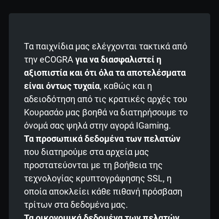
Τα παιχνίδια μας ελέγχονται τακτικά από
την eCOGRA
για να διασφαλιστεί η
αξιοπιστία και ότι όλα τα αποτελέσματα
είναι όντως τυχαία
, καθώς και η
αδειοδότηση από τις κρατικές αρχές του
Κουρασάο μας βοηθά να διατηρήσουμε το
όνομά σας ψηλά στην αγορά IGaming.
Τα προσωπικά δεδομένα των πελατών
που διατηρούμε στα αρχεία μας
προστατεύονται με τη βοήθεια της
τεχνολογίας κρυπτογράφησης SSL, η
οποία αποκλείει κάθε πιθανή πρόσβαση
τρίτων στα δεδομένα μας.
Τα οικονομικά δεδομένα των πελατών