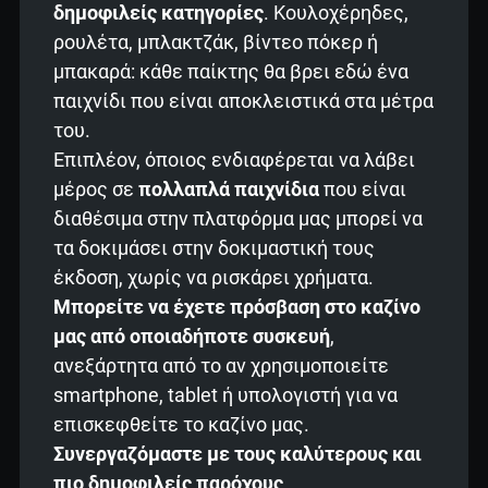
δημοφιλείς κατηγορίες
. Κουλοχέρηδες,
ρουλέτα, μπλακτζάκ, βίντεο πόκερ ή
μπακαρά: κάθε παίκτης θα βρει εδώ ένα
παιχνίδι που είναι αποκλειστικά στα μέτρα
του.
Επιπλέον, όποιος ενδιαφέρεται να λάβει
μέρος σε
πολλαπλά παιχνίδια
που είναι
διαθέσιμα στην πλατφόρμα μας μπορεί να
τα δοκιμάσει στην δοκιμαστική τους
έκδοση, χωρίς να ρισκάρει χρήματα.
Μπορείτε να έχετε πρόσβαση στο καζίνο
μας από οποιαδήποτε συσκευή
,
ανεξάρτητα από το αν χρησιμοποιείτε
smartphone, tablet ή υπολογιστή για να
επισκεφθείτε το καζίνο μας.
Συνεργαζόμαστε με τους καλύτερους και
πιο δημοφιλείς παρόχους
,