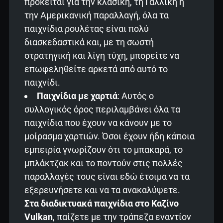
πρόκειται για την κλασική, τη Γαλλική ή
την Αμερικανική παραλλαγή, όλα τα
παιχνίδια ρουλέτας είναι πολύ
διασκεδαστικά και, με τη σωστή
στρατηγική και λίγη τύχη, μπορείτε να
επωφεληθείτε αρκετά από αυτό το
παιχνίδι.
Παιχνίδια με χαρτιά
: Αυτός ο
συλλογικός όρος περιλαμβάνει όλα τα
παιχνίδια που έχουν να κάνουν με το
μοίρασμα χαρτιών. Όσοι έχουν ήδη κάποια
εμπειρία γνωρίζουν ότι το μπακαρά, το
μπλάκτζακ και το ποντούν στις πολλές
παραλλαγές τους είναι εδώ έτοιμα να τα
εξερευνήσετε και να τα ανακαλύψετε.
Στα διαδικτυακά παιχνίδια στο Καζίνο
Vulkan
, παίζετε με την τράπεζα εναντίον