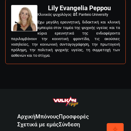
Lily Evangelia Peppou
at
Κλινικός ψυχολόγος
Panteio University
Έχω μεγάλη ερευνητική, διδακτική και κλινική
εμπειρία στον τομέα της ψυχικής υγείας και τα
κύρια ερευνητικά της ενδιαφέροντα
περιλαμβάνουν την κοινοτική φροντίδα, τις ακούσιες
νοσηλείες, την κοινωνική συνταγογράφηση, την πρωτογενή
πρόληψη, την πολιτική ψυχικής υγείας, τη συμμετοχή των
ασθενών και το στίγμα.
Αρχική
Μπόνους
Προσφορές
Σχετικά με εμάς
Σύνδεση