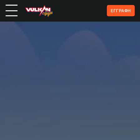
ΕΓΓΡΑΦΉ