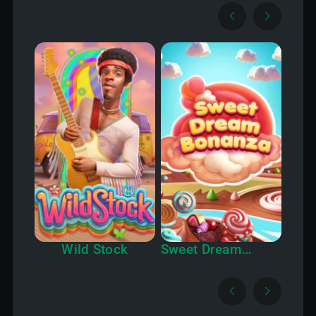
Wild Stock
Sweet Dream
Sw
Bonanza