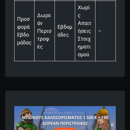
Χωρί
Δωρε
ς
Προσ
άν
Απαιτ
φορά
Εβδομ
Περισ
ήσεις
–
Εβδο
άδες
τροφ
Στοιχ
μάδας
ές
ηματι
σμού