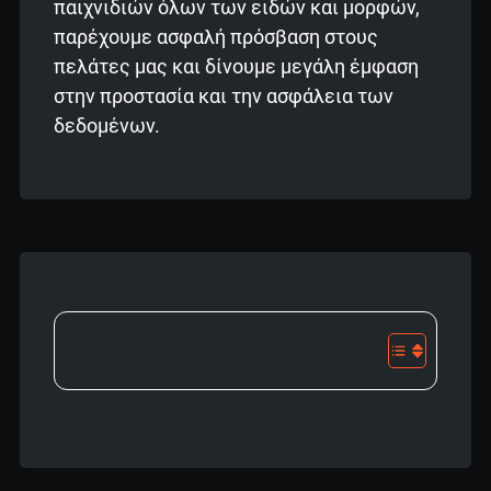
παιχνιδιών όλων των ειδών και μορφών,
παρέχουμε ασφαλή πρόσβαση στους
πελάτες μας και δίνουμε μεγάλη έμφαση
στην προστασία και την ασφάλεια των
δεδομένων.