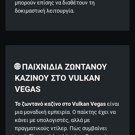
μπορούν επίσης να διαθέτουν τη
δοκιμαστική λειτουργία.
🌐
ΠΑΙΧΝΙΔΙΑ ΖΩΝΤΑΝΟΥ
ΚΑΖΙΝΟΥ ΣΤΟ VULKAN
VEGAS
Το ζωντανό καζίνο στο Vulkan Vegas
είναι
μια μοναδική εμπειρία. Ο παίκτης έχει να
κάνει με υπολογιστές, αλλά με
πραγματικούς ντίλερ. Πώς συμβαίνει