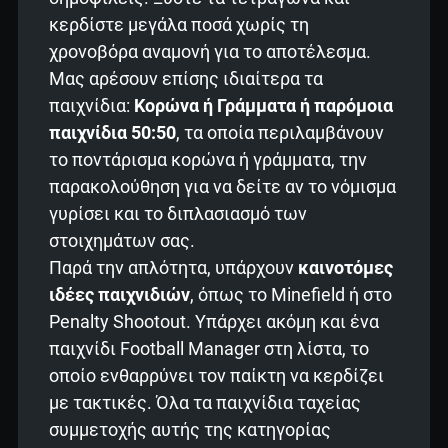
κερδίστε μεγάλα ποσά χωρίς τη
χρονοβόρα αναμονή για το αποτέλεσμα.
Μας αρέσουν επίσης ιδιαίτερα τα
παιχνίδια:
Κορώνα ή Γράμματα ή παρόμοια
παιχνίδια 50:50
, τα οποία περιλαμβάνουν
το ποντάρισμα κορώνα ή γράμματα, την
παρακολούθηση για να δείτε αν το νόμισμα
γυρίσει και το διπλασιασμό των
στοιχημάτων σας.
Παρά την απλότητα, υπάρχουν
καινοτόμες
ιδέες παιχνιδιών
, όπως το Minefield ή στο
Penalty Shootout. Υπάρχει ακόμη και ένα
παιχνίδι Football Manager στη λίστα, το
οποίο ενθαρρύνει τον παίκτη να κερδίζει
με τακτικές. Όλα τα παιχνίδια ταχείας
συμμετοχής αυτής της κατηγορίας