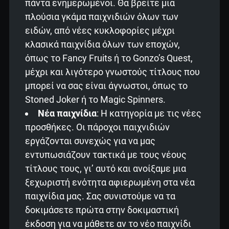
πάντα ενημερωμένοι. Θα βρείτε μια
πλούσια γκάμα παιχνιδιών όλων των
ειδών, από νέες κυκλοφορίες μέχρι
κλασικά παιχνίδια όλων των εποχών,
όπως το Fancy Fruits ή το Gonzo’s Quest,
μέχρι και λιγότερο γνωστούς τίτλους που
μπορεί να σας είναι άγνωστοι, όπως το
Stoned Joker ή το Magic Spinners.
Νέα παιχνίδια
: Η κατηγορία με τις νέες
προσθήκες. Οι πάροχοι παιχνιδιών
εργάζονται συνεχώς για να μας
εντυπωσιάζουν τακτικά με τους νέους
τίτλους τους, γι’ αυτό και ανοίξαμε μια
ξεχωριστή ενότητα αφιερωμένη στα νέα
παιχνίδια μας. Σας συνιστούμε να τα
δοκιμάσετε πρώτα στην δοκιμαστική
έκδοση για να μάθετε αν το νέο παιχνίδι